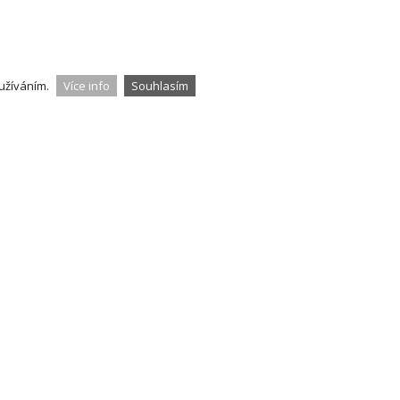
užíváním.
Více info
Souhlasím