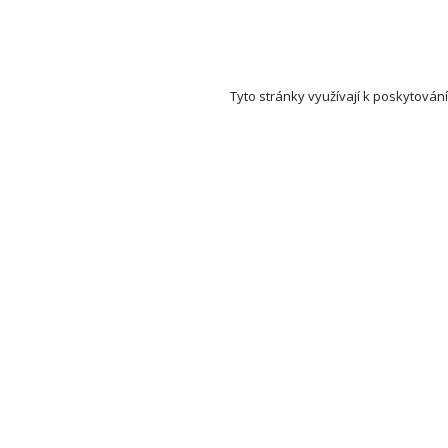
Tyto stránky využívají k poskytování
Set Auction (aukce a dražby) na mapě