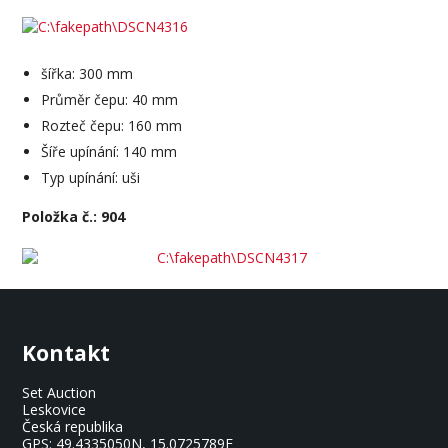
šířka: 300 mm
Průměr čepu: 40 mm
Rozteč čepu: 160 mm
Šíře upínání: 140 mm
Typ upínání: uši
Položka č.: 904
Kontakt
Set Auction
Leskovice
Česká republika
GPS:
49.4335050N, 15.0725789E