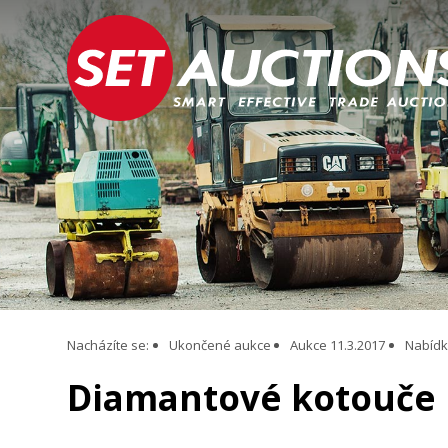
Nacházíte se:
Ukončené aukce
Aukce 11.3.2017
Nabídka
Diamantové kotouče