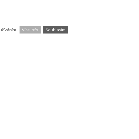
užíváním.
Více info
Souhlasím