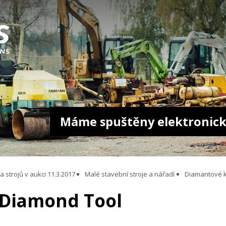
Máme spuštěny elektronick
 strojů v aukci 11.3.2017
Malé stavební stroje a nářadí
Diamantové 
 Diamond Tool