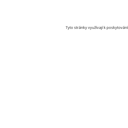
Tyto stránky využívají k poskytování
Set Auction (aukce a dražby) na mapě