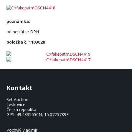
poznámka:
od neplátce DPH
položka č. 1103028
Kontakt
Set Auction
Leskovice
Česká republika
GPS:
49.4335050N, 15.0725789E
Pochylý Vladimír