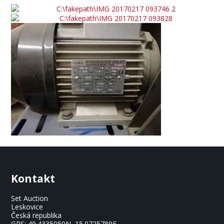
Kontakt
Set Auction
Leskovice
Česká republika
GPS:
49.4335050N, 15.0725789E