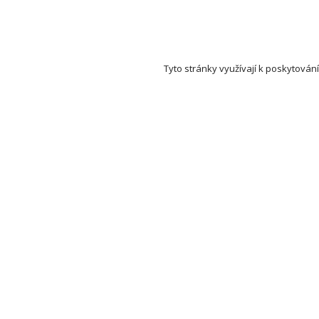
Tyto stránky využívají k poskytování
Set Auction (aukce a dražby) na mapě