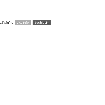
užíváním.
Více info
Souhlasím