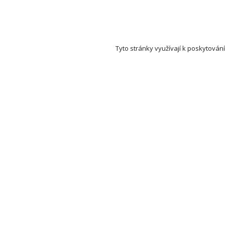
Tyto stránky využívají k poskytování
Set Auction (aukce a dražby) na mapě