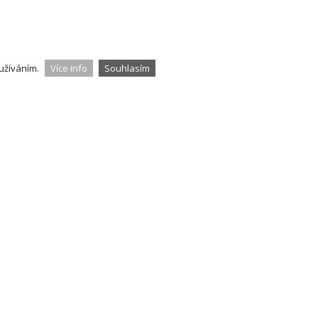
užíváním.
Více info
Souhlasím