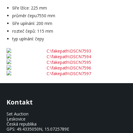
šíře lžíce: 225 mm
průměr čepu7550 mm
šíře upínání: 200 mm
rozteč čepů: 115 mm
typ upínání: čepy
Kontakt
Set Auction
Leskovice
Česká republika
GPS:
49.4335050N, 15.0725789E