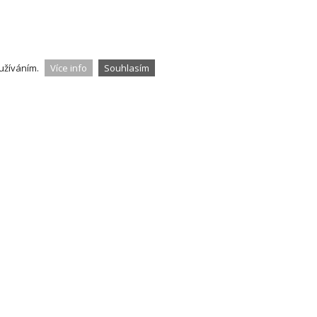
užíváním.
Více info
Souhlasím