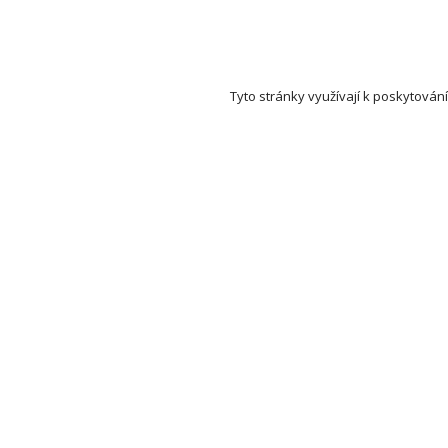
Tyto stránky využívají k poskytování
Set Auction (aukce a dražby) na mapě