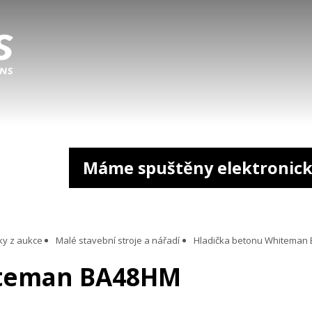
Máme spuštěny elektronick
ky z aukce
Malé stavební stroje a nářadí
Hladička betonu Whiteman
iteman BA48HM