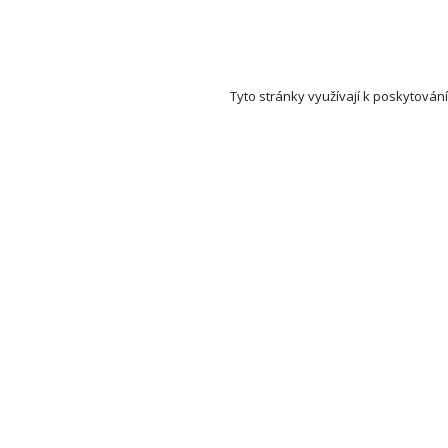
Tyto stránky využívají k poskytování
Set Auction (aukce a dražby) na mapě