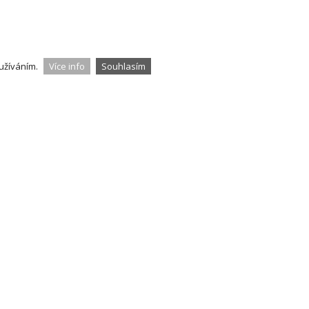
užíváním.
Více info
Souhlasím