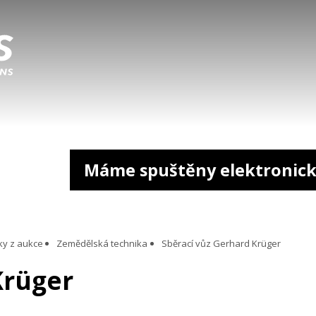
Máme spuštěny elektronick
ky z aukce
Zemědělská technika
Sběrací vůz Gerhard Krüger
Krüger