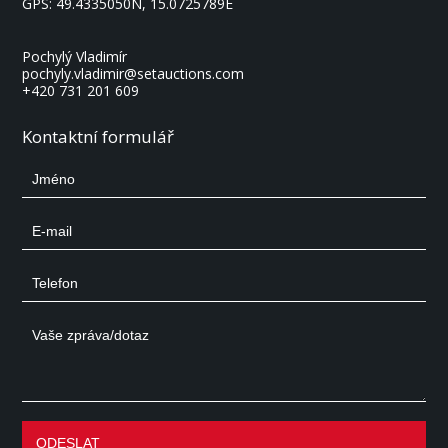
GPS:
49.4335050N, 15.0725789E
Pochylý Vladimír
pochyly.vladimir@setauctions.com
+420 731 201 609
Kontaktní formulář