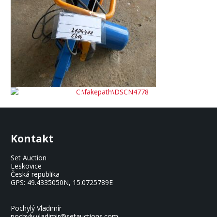
Kontakt
Set Auction
Leskovice
Česká republika
GPS:
49.4335050N, 15.0725789E
Pochylý Vladimír
pochyly.vladimir@setauctions.com