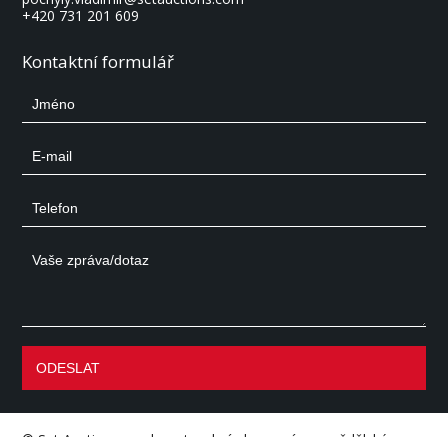
+420 731 201 609
Kontaktní formulář
©
Set Auctions
– aukce stavební, dopravní a zemědělské