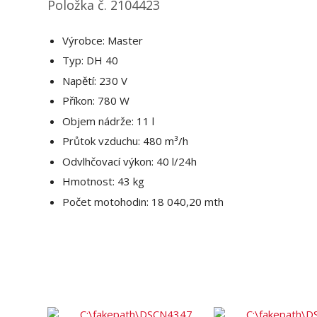
Položka č. 2104423
Výrobce: Master
Typ: DH 40
Napětí: 230 V
Příkon: 780 W
Objem nádrže: 11 l
Průtok vzduchu: 480 m³/h
Odvlhčovací výkon: 40 l/24h
Hmotnost: 43 kg
Počet motohodin: 18 040,20 mth