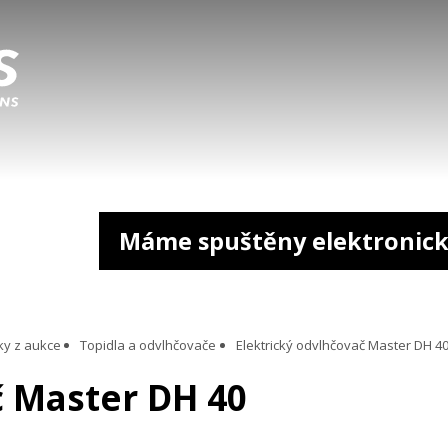
Máme spuštěny elektronick
ky z aukce
Topidla a odvlhčovače
Elektrický odvlhčovač Master DH 4
č Master DH 40