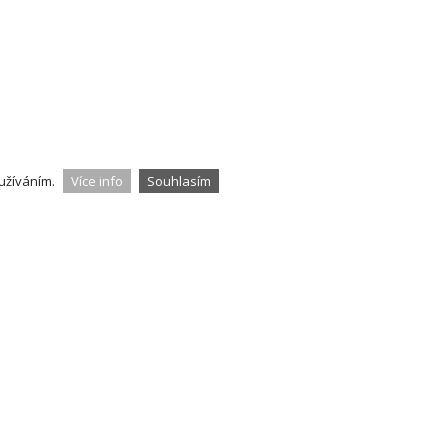
užíváním.
Více info
Souhlasím