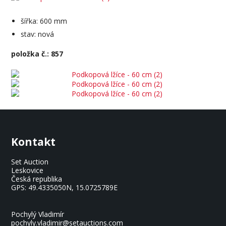
šířka: 600 mm
stav: nová
položka č.: 857
Kontakt
Set Auction
Leskovice
Česká republika
GPS:
49.4335050N, 15.0725789E
Pochylý Vladimír
pochyly.vladimir@setauctions.com