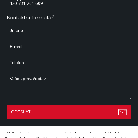
+420 731 201 609
Kontaktní formulář
©
Set Auctions
– aukce stavební, dopravní a zemědělské