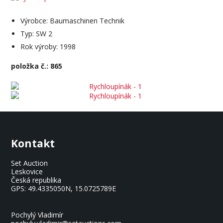
Výrobce: Baumaschinen Technik
Typ: SW 2
Rok výroby: 1998
položka č.: 865
Kontakt
Set Auction
Leskovice
Česká republika
GPS:
49.4335050N, 15.0725789E
Pochylý Vladimír