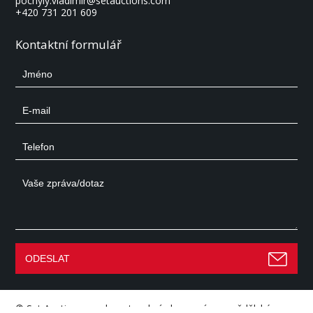
pochyly.vladimir@setauctions.com
+420 731 201 609
Kontaktní formulář
©
Set Auctions
– aukce stavební, dopravní a zemědělské