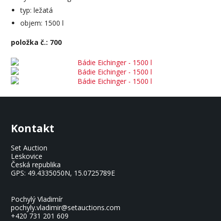
typ: ležatá
objem: 1500 l
položka č.: 700
Kontakt
Set Auction
Leskovice
Česká republika
GPS:
49.4335050N, 15.0725789E
Pochylý Vladimír
pochyly.vladimir@setauctions.com
+420 731 201 609