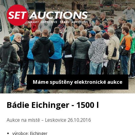
Máme spuštěny elektronické aukce
Bádie Eichinger - 1500 l
Aukce na místě – Leskovice 26.10.2016
výrobce: Eichinger