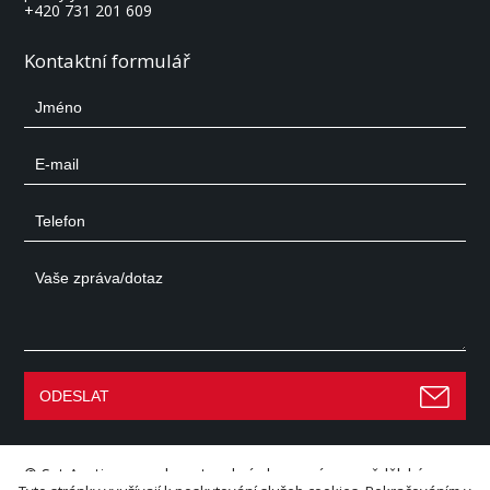
+420 731 201 609
Kontaktní formulář
©
Set Auctions
– aukce stavební, dopravní a zemědělské