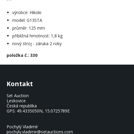
výrobce: Hikoki
model: G13STA
průměr: 125 mm
přibližná hmotnost: 1,8 kg
nový stroj - záruka 2 roky
položka č.: 330
Kontakt
Set Auction
Leskovice
Česká republika
GPS:
49.4335050N, 15.0725789E
Pochylý Vladimír
pochyly.vladimir@setauctions.com