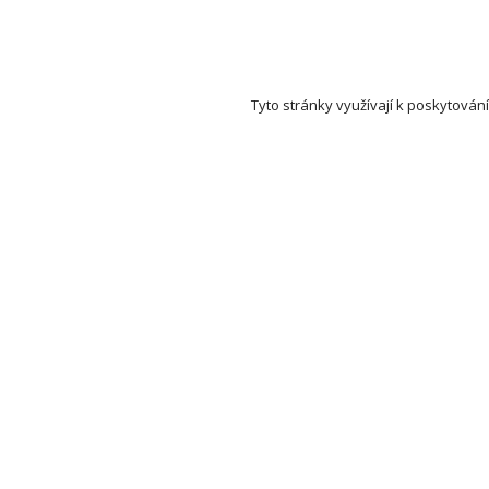
Tyto stránky využívají k poskytování
Set Auction (aukce a dražby) na mapě