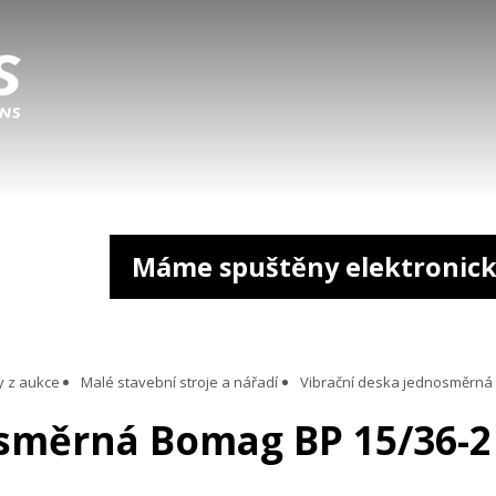
Máme spuštěny elektronick
y z aukce
Malé stavební stroje a nářadí
Vibrační deska jednosměrná
osměrná Bomag BP 15/36-2