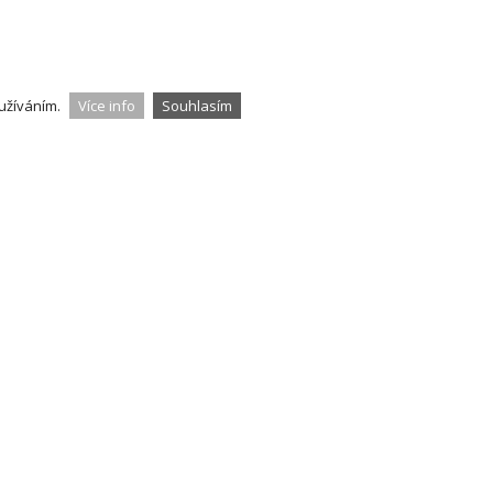
užíváním.
Více info
Souhlasím